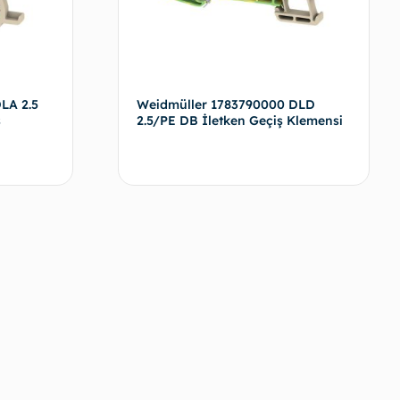
LA 2.5
Weidmüller 1783790000 DLD
ş
2.5/PE DB İletken Geçiş Klemensi
evamını oku
Devamını oku