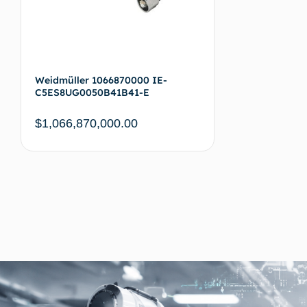
Weidmüller 1066870000 IE-
C5ES8UG0050B41B41-E
$
1,066,870,000.00
Sepete Ekle