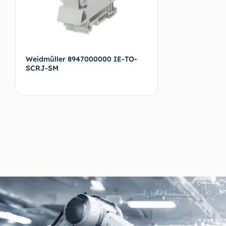
Weidmüller 8947000000 IE-TO-
SCRJ-SM
Devamını oku