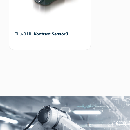
TLµ-011L Kontrast Sensörü
Devamını oku