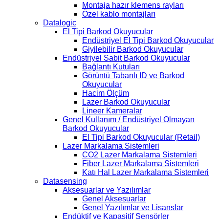
Montaja hazır klemens rayları
Özel kablo montajları
Datalogic
El Tipi Barkod Okuyucular
Endüstriyel El Tipi Barkod Okuyucular
Giyilebilir Barkod Okuyucular
Endüstriyel Sabit Barkod Okuyucular
Bağlantı Kutuları
Görüntü Tabanlı ID ve Barkod
Okuyucular
Hacim Ölçüm
Lazer Barkod Okuyucular
Lineer Kameralar
Genel Kullanım / Endüstriyel Olmayan
Barkod Okuyucular
El Tipi Barkod Okuyucular (Retail)
Lazer Markalama Sistemleri
CO2 Lazer Markalama Sistemleri
Fiber Lazer Markalama Sistemleri
Katı Hal Lazer Markalama Sistemleri
Datasensing
Aksesuarlar ve Yazılımlar
Genel Aksesuarlar
Genel Yazılımlar ve Lisanslar
Endüktif ve Kapasitif Sensörler