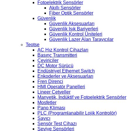
Fotoelektrik Sensörler
Akıllı Sensörler
Fiber Optik Sensörler
Güvenlik
Güvenlik Aksesuarları
Güvenlik Işık Bariyerleri
Güvenlik Kontrol Üniteleri
Güvenlik Lazer Alan Tarayıcılar
Teotse
AC Hız Kontrol Cihazları
Basınç Transmitteri
Çeviriciler
DC Motor Sürücü
Endüstriyel Ethernet Switch
Enkoderler ve Aksesuarları
Fren Direnci
HMI Operatör Panelleri
Lineer Cetveller
Manyetik, İndüktif ve Fotoelektrik Sensörler
Mosfetler
Pano Kliması
PLC (Programlanabilir Lojik Kontrolör)
Sayıcı
Sensör Test Cihazı
Seviye Sensörleri