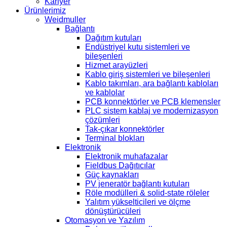
Kariyer
Ürünlerimiz
Weidmuller
Bağlantı
Dağıtım kutuları
Endüstriyel kutu sistemleri ve
bileşenleri
Hizmet arayüzleri
Kablo giriş sistemleri ve bileşenleri
Kablo takımları, ara bağlantı kabloları
ve kablolar
PCB konnektörler ve PCB klemensler
PLC sistem kablaj ve modernizasyon
çözümleri
Tak-çıkar konnektörler
Terminal blokları
Elektronik
Elektronik muhafazalar
Fieldbus Dağıtıcılar
Güç kaynakları
PV jeneratör bağlantı kutuları
Röle modülleri & solid-state röleler
Yalıtım yükselticileri ve ölçme
dönüştürücüleri
Otomasyon ve Yazılım