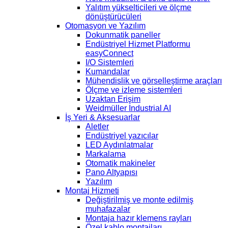
Yalıtım yükselticileri ve ölçme
dönüştürücüleri
Otomasyon ve Yazılım
Dokunmatik paneller
Endüstriyel Hizmet Platformu
easyConnect
I/O Sistemleri
Kumandalar
Mühendislik ve görselleştirme araçları
Ölçme ve izleme sistemleri
Uzaktan Erişim
Weidmüller Industrial AI
İş Yeri & Aksesuarlar
Aletler
Endüstriyel yazıcılar
LED Aydınlatmalar
Markalama
Otomatik makineler
Pano Altyapısı
Yazılım
Montaj Hizmeti
Değiştirilmiş ve monte edilmiş
muhafazalar
Montaja hazır klemens rayları
Özel kablo montajları