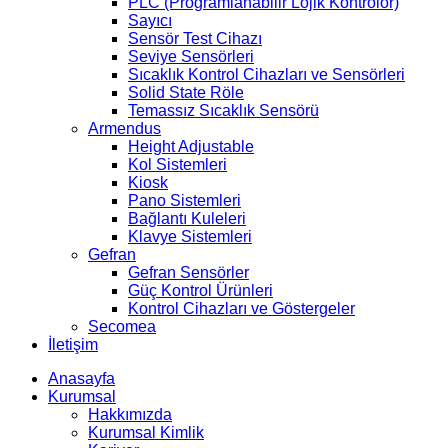
PLC (Programlanabilir Lojik Kontrolör)
Sayıcı
Sensör Test Cihazı
Seviye Sensörleri
Sıcaklık Kontrol Cihazları ve Sensörleri
Solid State Röle
Temassız Sıcaklık Sensörü
Armendus
Height Adjustable
Kol Sistemleri
Kiosk
Pano Sistemleri
Bağlantı Kuleleri
Klavye Sistemleri
Gefran
Gefran Sensörler
Güç Kontrol Ürünleri
Kontrol Cihazları ve Göstergeler
Secomea
İletişim
Anasayfa
Kurumsal
Hakkımızda
Kurumsal Kimlik