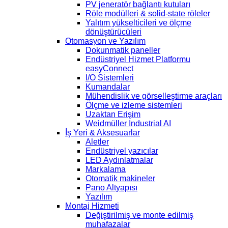
PV jeneratör bağlantı kutuları
Röle modülleri & solid-state röleler
Yalıtım yükselticileri ve ölçme
dönüştürücüleri
Otomasyon ve Yazılım
Dokunmatik paneller
Endüstriyel Hizmet Platformu
easyConnect
I/O Sistemleri
Kumandalar
Mühendislik ve görselleştirme araçları
Ölçme ve izleme sistemleri
Uzaktan Erişim
Weidmüller Industrial AI
İş Yeri & Aksesuarlar
Aletler
Endüstriyel yazıcılar
LED Aydınlatmalar
Markalama
Otomatik makineler
Pano Altyapısı
Yazılım
Montaj Hizmeti
Değiştirilmiş ve monte edilmiş
muhafazalar