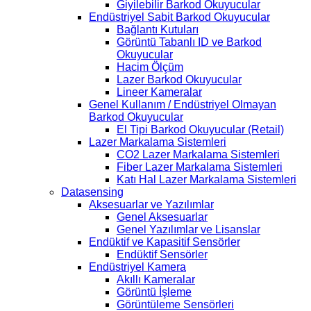
Giyilebilir Barkod Okuyucular
Endüstriyel Sabit Barkod Okuyucular
Bağlantı Kutuları
Görüntü Tabanlı ID ve Barkod
Okuyucular
Hacim Ölçüm
Lazer Barkod Okuyucular
Lineer Kameralar
Genel Kullanım / Endüstriyel Olmayan
Barkod Okuyucular
El Tipi Barkod Okuyucular (Retail)
Lazer Markalama Sistemleri
CO2 Lazer Markalama Sistemleri
Fiber Lazer Markalama Sistemleri
Katı Hal Lazer Markalama Sistemleri
Datasensing
Aksesuarlar ve Yazılımlar
Genel Aksesuarlar
Genel Yazılımlar ve Lisanslar
Endüktif ve Kapasitif Sensörler
Endüktif Sensörler
Endüstriyel Kamera
Akıllı Kameralar
Görüntü İşleme
Görüntüleme Sensörleri