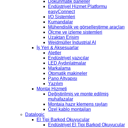
Dokunmatik paneller
Endüstriyel Hizmet Platformu
easyConnect
I/O Sistemleri
Kumandalar
Mühendislik ve görselleştirme araçları
Ölçme ve izleme sistemleri
Uzaktan Erişim
Weidmüller Industrial AI
İş Yeri & Aksesuarlar
Aletler
Endüstriyel yazıcılar
LED Aydınlatmalar
Markalama
Otomatik makineler
Pano Altyapısı
Yazılım
Montaj Hizmeti
Değiştirilmiş ve monte edilmiş
muhafazalar
Montaja hazır klemens rayları
Özel kablo montajları
Datalogic
El Tipi Barkod Okuyucular
Endüstriyel El Tipi Barkod Okuyucular