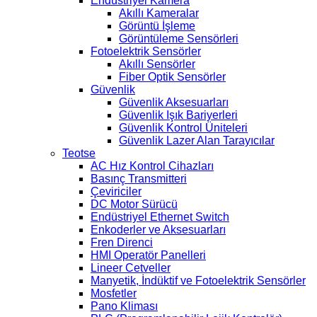
Endüstriyel Kamera
Akıllı Kameralar
Görüntü İşleme
Görüntüleme Sensörleri
Fotoelektrik Sensörler
Akıllı Sensörler
Fiber Optik Sensörler
Güvenlik
Güvenlik Aksesuarları
Güvenlik Işık Bariyerleri
Güvenlik Kontrol Üniteleri
Güvenlik Lazer Alan Tarayıcılar
Teotse
AC Hız Kontrol Cihazları
Basınç Transmitteri
Çeviriciler
DC Motor Sürücü
Endüstriyel Ethernet Switch
Enkoderler ve Aksesuarları
Fren Direnci
HMI Operatör Panelleri
Lineer Cetveller
Manyetik, İndüktif ve Fotoelektrik Sensörler
Mosfetler
Pano Kliması