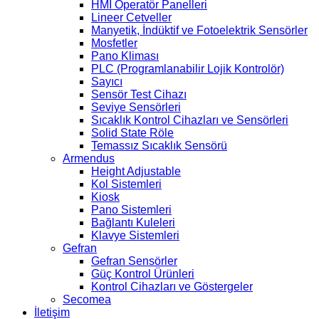
HMI Operatör Panelleri
Lineer Cetveller
Manyetik, İndüktif ve Fotoelektrik Sensörler
Mosfetler
Pano Kliması
PLC (Programlanabilir Lojik Kontrolör)
Sayıcı
Sensör Test Cihazı
Seviye Sensörleri
Sıcaklık Kontrol Cihazları ve Sensörleri
Solid State Röle
Temassız Sıcaklık Sensörü
Armendus
Height Adjustable
Kol Sistemleri
Kiosk
Pano Sistemleri
Bağlantı Kuleleri
Klavye Sistemleri
Gefran
Gefran Sensörler
Güç Kontrol Ürünleri
Kontrol Cihazları ve Göstergeler
Secomea
İletişim