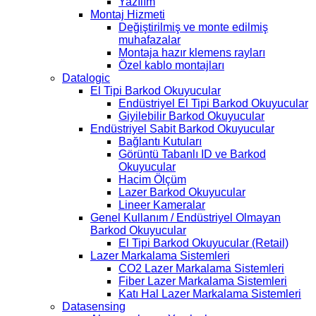
Yazılım
Montaj Hizmeti
Değiştirilmiş ve monte edilmiş
muhafazalar
Montaja hazır klemens rayları
Özel kablo montajları
Datalogic
El Tipi Barkod Okuyucular
Endüstriyel El Tipi Barkod Okuyucular
Giyilebilir Barkod Okuyucular
Endüstriyel Sabit Barkod Okuyucular
Bağlantı Kutuları
Görüntü Tabanlı ID ve Barkod
Okuyucular
Hacim Ölçüm
Lazer Barkod Okuyucular
Lineer Kameralar
Genel Kullanım / Endüstriyel Olmayan
Barkod Okuyucular
El Tipi Barkod Okuyucular (Retail)
Lazer Markalama Sistemleri
CO2 Lazer Markalama Sistemleri
Fiber Lazer Markalama Sistemleri
Katı Hal Lazer Markalama Sistemleri
Datasensing