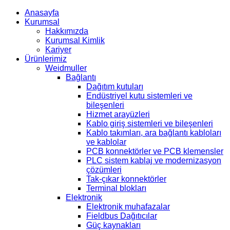
Anasayfa
Kurumsal
Hakkımızda
Kurumsal Kimlik
Kariyer
Ürünlerimiz
Weidmuller
Bağlantı
Dağıtım kutuları
Endüstriyel kutu sistemleri ve
bileşenleri
Hizmet arayüzleri
Kablo giriş sistemleri ve bileşenleri
Kablo takımları, ara bağlantı kabloları
ve kablolar
PCB konnektörler ve PCB klemensler
PLC sistem kablaj ve modernizasyon
çözümleri
Tak-çıkar konnektörler
Terminal blokları
Elektronik
Elektronik muhafazalar
Fieldbus Dağıtıcılar
Güç kaynakları