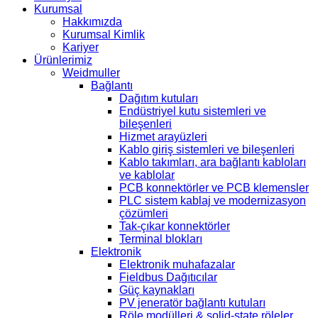
Kurumsal
Hakkımızda
Kurumsal Kimlik
Kariyer
Ürünlerimiz
Weidmuller
Bağlantı
Dağıtım kutuları
Endüstriyel kutu sistemleri ve
bileşenleri
Hizmet arayüzleri
Kablo giriş sistemleri ve bileşenleri
Kablo takımları, ara bağlantı kabloları
ve kablolar
PCB konnektörler ve PCB klemensler
PLC sistem kablaj ve modernizasyon
çözümleri
Tak-çıkar konnektörler
Terminal blokları
Elektronik
Elektronik muhafazalar
Fieldbus Dağıtıcılar
Güç kaynakları
PV jeneratör bağlantı kutuları
Röle modülleri & solid-state röleler