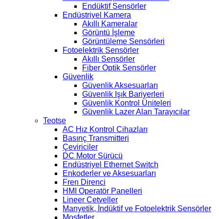
Endüktif Sensörler
Endüstriyel Kamera
Akıllı Kameralar
Görüntü İşleme
Görüntüleme Sensörleri
Fotoelektrik Sensörler
Akıllı Sensörler
Fiber Optik Sensörler
Güvenlik
Güvenlik Aksesuarları
Güvenlik Işık Bariyerleri
Güvenlik Kontrol Üniteleri
Güvenlik Lazer Alan Tarayıcılar
Teotse
AC Hız Kontrol Cihazları
Basınç Transmitteri
Çeviriciler
DC Motor Sürücü
Endüstriyel Ethernet Switch
Enkoderler ve Aksesuarları
Fren Direnci
HMI Operatör Panelleri
Lineer Cetveller
Manyetik, İndüktif ve Fotoelektrik Sensörler
Mosfetler