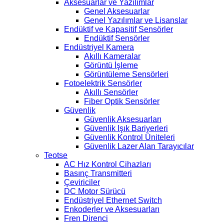
Aksesuarlar ve Yazılımlar
Genel Aksesuarlar
Genel Yazılımlar ve Lisanslar
Endüktif ve Kapasitif Sensörler
Endüktif Sensörler
Endüstriyel Kamera
Akıllı Kameralar
Görüntü İşleme
Görüntüleme Sensörleri
Fotoelektrik Sensörler
Akıllı Sensörler
Fiber Optik Sensörler
Güvenlik
Güvenlik Aksesuarları
Güvenlik Işık Bariyerleri
Güvenlik Kontrol Üniteleri
Güvenlik Lazer Alan Tarayıcılar
Teotse
AC Hız Kontrol Cihazları
Basınç Transmitteri
Çeviriciler
DC Motor Sürücü
Endüstriyel Ethernet Switch
Enkoderler ve Aksesuarları
Fren Direnci