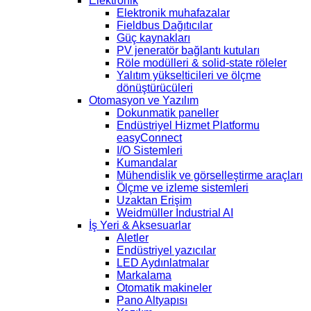
Elektronik
Elektronik muhafazalar
Fieldbus Dağıtıcılar
Güç kaynakları
PV jeneratör bağlantı kutuları
Röle modülleri & solid-state röleler
Yalıtım yükselticileri ve ölçme
dönüştürücüleri
Otomasyon ve Yazılım
Dokunmatik paneller
Endüstriyel Hizmet Platformu
easyConnect
I/O Sistemleri
Kumandalar
Mühendislik ve görselleştirme araçları
Ölçme ve izleme sistemleri
Uzaktan Erişim
Weidmüller Industrial AI
İş Yeri & Aksesuarlar
Aletler
Endüstriyel yazıcılar
LED Aydınlatmalar
Markalama
Otomatik makineler
Pano Altyapısı