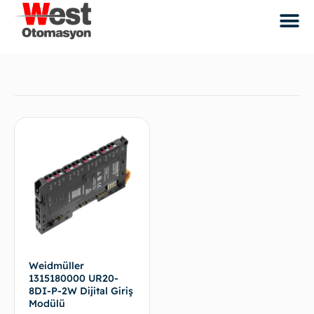
Weidmüller
1315180000 UR20-
8DI-P-2W Dijital Giriş
Modülü