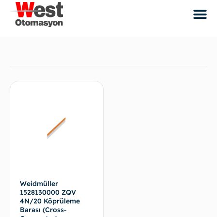
Weidmüller
1528130000 ZQV
4N/20 Köprüleme
Barası (Cross-