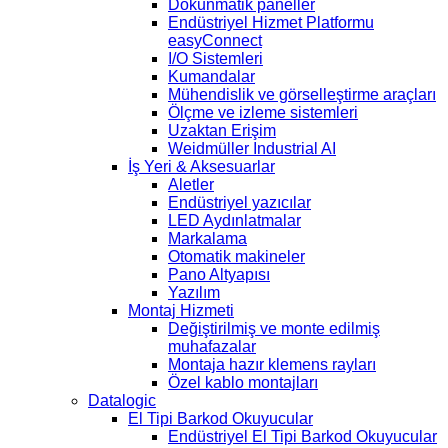
Dokunmatik paneller
Endüstriyel Hizmet Platformu
easyConnect
I/O Sistemleri
Kumandalar
Mühendislik ve görselleştirme araçları
Ölçme ve izleme sistemleri
Uzaktan Erişim
Weidmüller Industrial AI
İş Yeri & Aksesuarlar
Aletler
Endüstriyel yazıcılar
LED Aydınlatmalar
Markalama
Otomatik makineler
Pano Altyapısı
Yazılım
Montaj Hizmeti
Değiştirilmiş ve monte edilmiş
muhafazalar
Montaja hazır klemens rayları
Özel kablo montajları
Datalogic
El Tipi Barkod Okuyucular
Endüstriyel El Tipi Barkod Okuyucular