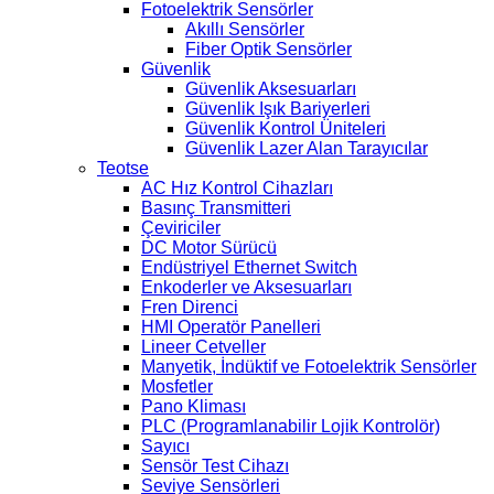
Fotoelektrik Sensörler
Akıllı Sensörler
Fiber Optik Sensörler
Güvenlik
Güvenlik Aksesuarları
Güvenlik Işık Bariyerleri
Güvenlik Kontrol Üniteleri
Güvenlik Lazer Alan Tarayıcılar
Teotse
AC Hız Kontrol Cihazları
Basınç Transmitteri
Çeviriciler
DC Motor Sürücü
Endüstriyel Ethernet Switch
Enkoderler ve Aksesuarları
Fren Direnci
HMI Operatör Panelleri
Lineer Cetveller
Manyetik, İndüktif ve Fotoelektrik Sensörler
Mosfetler
Pano Kliması
PLC (Programlanabilir Lojik Kontrolör)
Sayıcı
Sensör Test Cihazı
Seviye Sensörleri