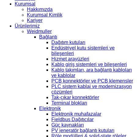
Kurumsal
Hakkımızda
Kurumsal Kimlik
Kariyer
Ürünlerimiz
Weidmuller
Bağlantı
Dağıtım kutuları
Endüstriyel kutu sistemleri ve
bileşenleri
Hizmet arayüzleri
Kablo giriş sistemleri ve bileşenleri
Kablo takımları, ara bağlantı kabloları
ve kablolar
PCB konnektörler ve PCB klemensler
PLC sistem kablaj ve modernizasyon
çözümleri
Tak-çıkar konnektörler
Terminal blokları
Elektronik
Elektronik muhafazalar
Fieldbus Dağıtıcılar
Güç kaynakları
PV jeneratör bağlantı kutuları
Röle modülleri & solid-state röleler