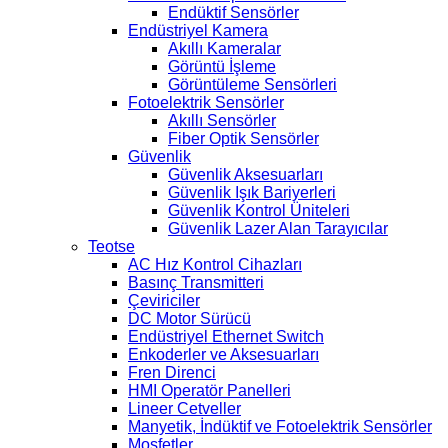
Endüktif Sensörler
Endüstriyel Kamera
Akıllı Kameralar
Görüntü İşleme
Görüntüleme Sensörleri
Fotoelektrik Sensörler
Akıllı Sensörler
Fiber Optik Sensörler
Güvenlik
Güvenlik Aksesuarları
Güvenlik Işık Bariyerleri
Güvenlik Kontrol Üniteleri
Güvenlik Lazer Alan Tarayıcılar
Teotse
AC Hız Kontrol Cihazları
Basınç Transmitteri
Çeviriciler
DC Motor Sürücü
Endüstriyel Ethernet Switch
Enkoderler ve Aksesuarları
Fren Direnci
HMI Operatör Panelleri
Lineer Cetveller
Manyetik, İndüktif ve Fotoelektrik Sensörler
Mosfetler