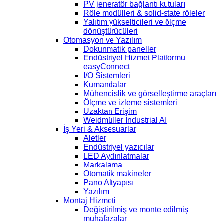
PV jeneratör bağlantı kutuları
Röle modülleri & solid-state röleler
Yalıtım yükselticileri ve ölçme
dönüştürücüleri
Otomasyon ve Yazılım
Dokunmatik paneller
Endüstriyel Hizmet Platformu
easyConnect
I/O Sistemleri
Kumandalar
Mühendislik ve görselleştirme araçları
Ölçme ve izleme sistemleri
Uzaktan Erişim
Weidmüller Industrial AI
İş Yeri & Aksesuarlar
Aletler
Endüstriyel yazıcılar
LED Aydınlatmalar
Markalama
Otomatik makineler
Pano Altyapısı
Yazılım
Montaj Hizmeti
Değiştirilmiş ve monte edilmiş
muhafazalar