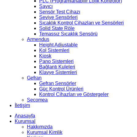
PLC (Programlanabilir Lojik Kontrolör)
Sayıcı
Sensör Test Cihazı
Seviye Sensörleri
Sıcaklık Kontrol Cihazları ve Sensörleri
Solid State Röle
Temassız Sıcaklık Sensörü
Armendus
Height Adjustable
Kol Sistemleri
Kiosk
Pano Sistemleri
Bağlantı Kuleleri
Klavye Sistemleri
Gefran
Gefran Sensörler
Güç Kontrol Ürünleri
Kontrol Cihazları ve Göstergeler
Secomea
İletişim
Anasayfa
Kurumsal
Hakkımızda
Kurumsal Kimlik