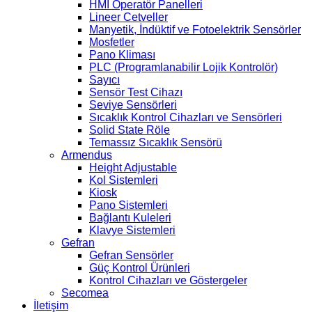
HMI Operatör Panelleri
Lineer Cetveller
Manyetik, İndüktif ve Fotoelektrik Sensörler
Mosfetler
Pano Kliması
PLC (Programlanabilir Lojik Kontrolör)
Sayıcı
Sensör Test Cihazı
Seviye Sensörleri
Sıcaklık Kontrol Cihazları ve Sensörleri
Solid State Röle
Temassız Sıcaklık Sensörü
Armendus
Height Adjustable
Kol Sistemleri
Kiosk
Pano Sistemleri
Bağlantı Kuleleri
Klavye Sistemleri
Gefran
Gefran Sensörler
Güç Kontrol Ürünleri
Kontrol Cihazları ve Göstergeler
Secomea
İletişim