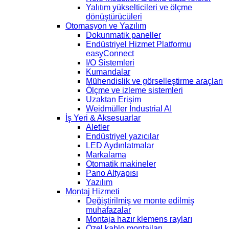
Yalıtım yükselticileri ve ölçme
dönüştürücüleri
Otomasyon ve Yazılım
Dokunmatik paneller
Endüstriyel Hizmet Platformu
easyConnect
I/O Sistemleri
Kumandalar
Mühendislik ve görselleştirme araçları
Ölçme ve izleme sistemleri
Uzaktan Erişim
Weidmüller Industrial AI
İş Yeri & Aksesuarlar
Aletler
Endüstriyel yazıcılar
LED Aydınlatmalar
Markalama
Otomatik makineler
Pano Altyapısı
Yazılım
Montaj Hizmeti
Değiştirilmiş ve monte edilmiş
muhafazalar
Montaja hazır klemens rayları
Özel kablo montajları