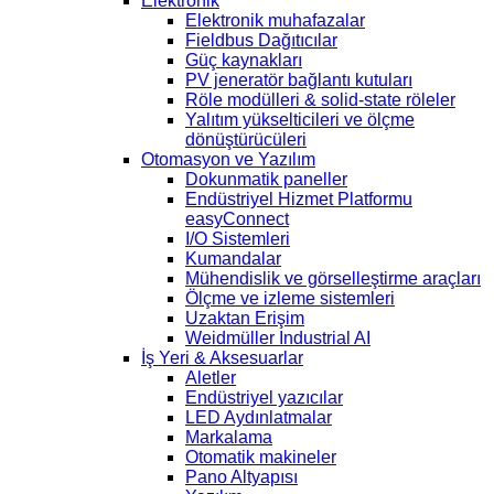
Elektronik
Elektronik muhafazalar
Fieldbus Dağıtıcılar
Güç kaynakları
PV jeneratör bağlantı kutuları
Röle modülleri & solid-state röleler
Yalıtım yükselticileri ve ölçme
dönüştürücüleri
Otomasyon ve Yazılım
Dokunmatik paneller
Endüstriyel Hizmet Platformu
easyConnect
I/O Sistemleri
Kumandalar
Mühendislik ve görselleştirme araçları
Ölçme ve izleme sistemleri
Uzaktan Erişim
Weidmüller Industrial AI
İş Yeri & Aksesuarlar
Aletler
Endüstriyel yazıcılar
LED Aydınlatmalar
Markalama
Otomatik makineler
Pano Altyapısı