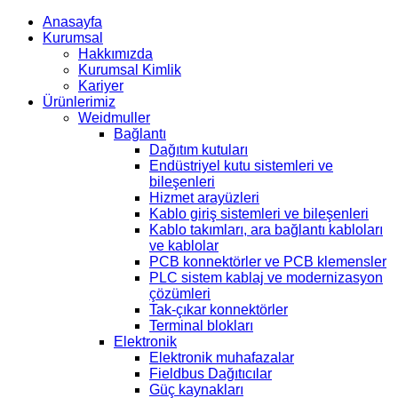
Anasayfa
Kurumsal
Hakkımızda
Kurumsal Kimlik
Kariyer
Ürünlerimiz
Weidmuller
Bağlantı
Dağıtım kutuları
Endüstriyel kutu sistemleri ve
bileşenleri
Hizmet arayüzleri
Kablo giriş sistemleri ve bileşenleri
Kablo takımları, ara bağlantı kabloları
ve kablolar
PCB konnektörler ve PCB klemensler
PLC sistem kablaj ve modernizasyon
çözümleri
Tak-çıkar konnektörler
Terminal blokları
Elektronik
Elektronik muhafazalar
Fieldbus Dağıtıcılar
Güç kaynakları