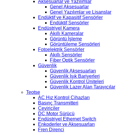
Aksesuarlar ve Yazılımlar
Genel Aksesuarlar
Genel Yazılımlar ve Lisanslar
Endüktif ve Kapasitif Sensörler
Endüktif Sensörler
Endüstriyel Kamera
Akıllı Kameralar
Görüntü İşleme
Görüntüleme Sensörleri
Fotoelektrik Sensörler
Akıllı Sensörler
Fiber Optik Sensörler
Güvenlik
Güvenlik Aksesuarları
Güvenlik Işık Bariyerleri
Güvenlik Kontrol Üniteleri
Güvenlik Lazer Alan Tarayıcılar
Teotse
AC Hız Kontrol Cihazları
Basınç Transmitteri
Çeviriciler
DC Motor Sürücü
Endüstriyel Ethernet Switch
Enkoderler ve Aksesuarları
Fren Direnci