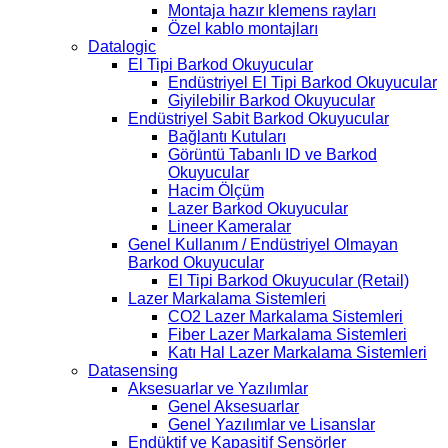
Montaja hazır klemens rayları
Özel kablo montajları
Datalogic
El Tipi Barkod Okuyucular
Endüstriyel El Tipi Barkod Okuyucular
Giyilebilir Barkod Okuyucular
Endüstriyel Sabit Barkod Okuyucular
Bağlantı Kutuları
Görüntü Tabanlı ID ve Barkod
Okuyucular
Hacim Ölçüm
Lazer Barkod Okuyucular
Lineer Kameralar
Genel Kullanım / Endüstriyel Olmayan
Barkod Okuyucular
El Tipi Barkod Okuyucular (Retail)
Lazer Markalama Sistemleri
CO2 Lazer Markalama Sistemleri
Fiber Lazer Markalama Sistemleri
Katı Hal Lazer Markalama Sistemleri
Datasensing
Aksesuarlar ve Yazılımlar
Genel Aksesuarlar
Genel Yazılımlar ve Lisanslar
Endüktif ve Kapasitif Sensörler