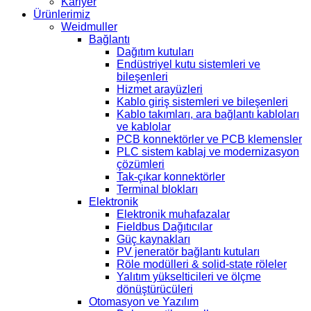
Kariyer
Ürünlerimiz
Weidmuller
Bağlantı
Dağıtım kutuları
Endüstriyel kutu sistemleri ve
bileşenleri
Hizmet arayüzleri
Kablo giriş sistemleri ve bileşenleri
Kablo takımları, ara bağlantı kabloları
ve kablolar
PCB konnektörler ve PCB klemensler
PLC sistem kablaj ve modernizasyon
çözümleri
Tak-çıkar konnektörler
Terminal blokları
Elektronik
Elektronik muhafazalar
Fieldbus Dağıtıcılar
Güç kaynakları
PV jeneratör bağlantı kutuları
Röle modülleri & solid-state röleler
Yalıtım yükselticileri ve ölçme
dönüştürücüleri
Otomasyon ve Yazılım