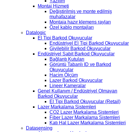
Yazılım
Montaj Hizmeti
Değiştirilmiş ve monte edilmiş
muhafazalar
Montaja hazır klemens rayları
Özel kablo montajları
Datalogic
El Tipi Barkod Okuyucular
Endüstriyel El Tipi Barkod Okuyucular
Giyilebilir Barkod Okuyucular
Endüstriyel Sabit Barkod Okuyucular
Bağlantı Kutuları
Görüntü Tabanlı ID ve Barkod
Okuyucular
Hacim Ölçüm
Lazer Barkod Okuyucular
Lineer Kameralar
Genel Kullanım / Endüstriyel Olmayan
Barkod Okuyucular
El Tipi Barkod Okuyucular (Retail)
Lazer Markalama Sistemleri
CO2 Lazer Markalama Sistemleri
Fiber Lazer Markalama Sistemleri
Katı Hal Lazer Markalama Sistemleri
Datasensing