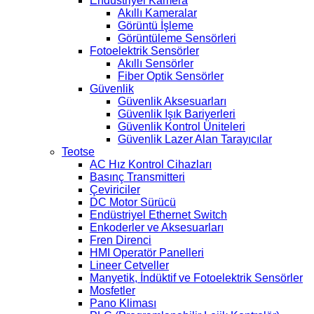
Endüstriyel Kamera
Akıllı Kameralar
Görüntü İşleme
Görüntüleme Sensörleri
Fotoelektrik Sensörler
Akıllı Sensörler
Fiber Optik Sensörler
Güvenlik
Güvenlik Aksesuarları
Güvenlik Işık Bariyerleri
Güvenlik Kontrol Üniteleri
Güvenlik Lazer Alan Tarayıcılar
Teotse
AC Hız Kontrol Cihazları
Basınç Transmitteri
Çeviriciler
DC Motor Sürücü
Endüstriyel Ethernet Switch
Enkoderler ve Aksesuarları
Fren Direnci
HMI Operatör Panelleri
Lineer Cetveller
Manyetik, İndüktif ve Fotoelektrik Sensörler
Mosfetler
Pano Kliması