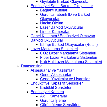
Giyilebilir Barkod Okuyucular
Endüstriyel Sabit Barkod Okuyucular
Bağlantı Kutuları
Görüntü Tabanlı ID ve Barkod
Okuyucular
Hacim Ölçüm
Lazer Barkod Okuyucular
Lineer Kameralar
Genel Kullanım / Endüstriyel Olmayan
Barkod Okuyucular
El Tipi Barkod Okuyucular (Retail)
Lazer Markalama Sistemleri
CO2 Lazer Markalama Sistemleri
Fiber Lazer Markalama Sistemleri
Katı Hal Lazer Markalama Sistemleri
Datasensing
Aksesuarlar ve Yazılımlar
Genel Aksesuarlar
Genel Yazılımlar ve Lisanslar
Endüktif ve Kapasitif Sensörler
Endüktif Sensörler
Endüstriyel Kamera
Akıllı Kameralar
Görüntü İşleme
Görüntüleme Sensörleri