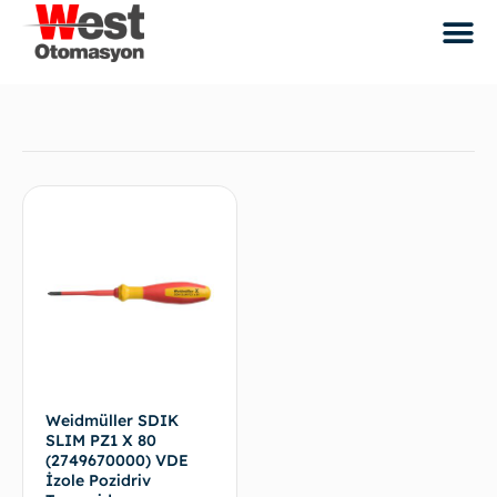
Weidmüller SDIK
SLIM PZ1 X 80
(2749670000) VDE
İzole Pozidriv