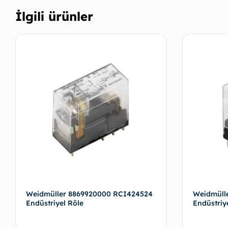
İlgili ürünler
Weidmüller 8869920000 RCI424524
Weidmüll
Endüstriyel Röle
Endüstriy