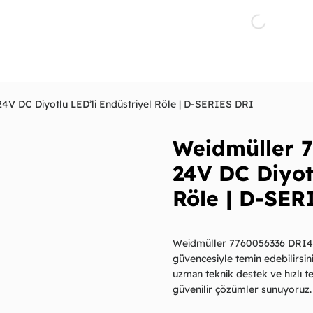
 DC Diyotlu LED’li Endüstriyel Röle | D-SERIES DRI
Weidmüller 
24V DC Diyotl
Röle | D-SER
Weidmüller 7760056336 DRI4
güvencesiyle temin edebilirsiniz
uzman teknik destek ve hızlı t
güvenilir çözümler sunuyoruz.