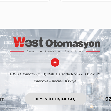
Devamını oku
Deva
TOSB Otomotiv (OSB) Mah. 1. Cadde No:8/2 B Blok K:1
Çayırova – Kocaeli Türkiye
om
02
HEMEN İLETİŞİME GEÇ!