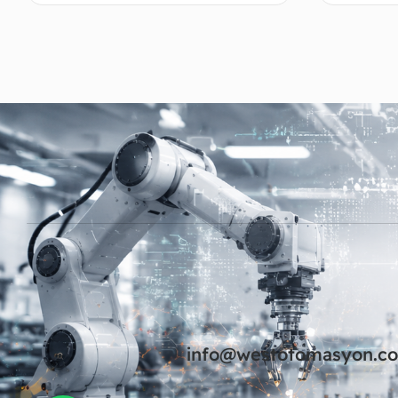
Devamını oku
info@westotomasyon.c