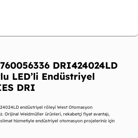
7760056336 DRI424024LD
u LED’li Endüstriyel
IES DRI
24024LD endüstriyel röleyi West Otomasyon
. Orijinal Weidmüller ürünleri, rekabetçi fiyat avantajı,
eslimat hizmetiyle endüstriyel otomasyon projeleriniz için