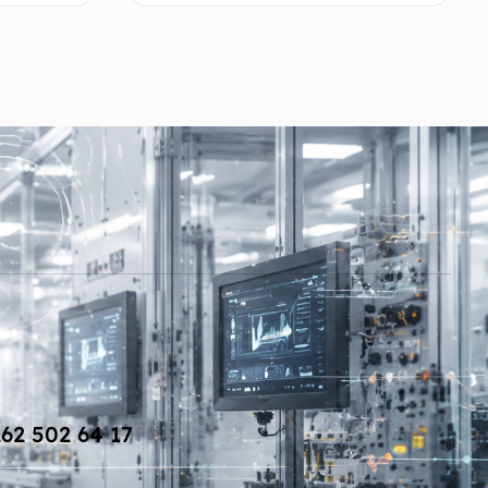
mını oku
Devamını oku
62 502 64 17