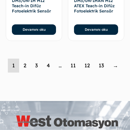
DM3/0N-1H M12
DM3/0N-1HAN M12
Teach-in Difüz
ATEX Teach-in Difüz
Fotoelektrik Sensör
Fotoelektrik Sensör
Devamını oku
Devamını oku
1
2
3
4
…
11
12
13
→