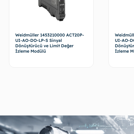
Weidmüller 1453210000 ACT20P-
Weidmüll
UI-AO-DO-LP-S Sinyal
UI-AO-DO
Dönüştürücü ve Limit Değer
Dönüştür
İzleme Modülü
İzleme M
Devamını oku