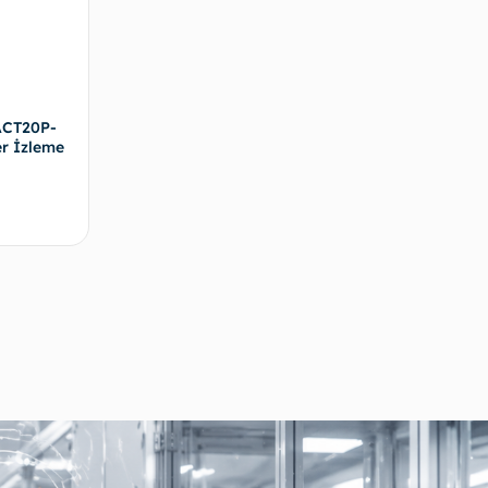
ACT20P-
r İzleme
evamını oku