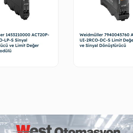
er 1453210000 ACT20P-
Weidmüller 7940045760 
-LP-S Sinyal
UI-2RCO-DC-S Limit Değe
ücü ve Limit Değer
ve Sinyal Dönüştürücü
odülü
Devamını oku
D