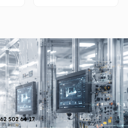
mını oku
Devamını oku
62 502 64 17