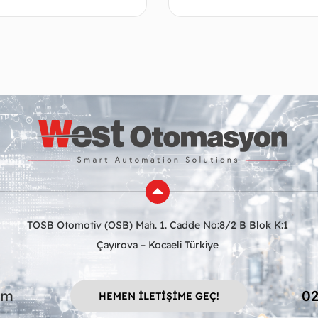
Devamını oku
Deva
TOSB Otomotiv (OSB) Mah. 1. Cadde No:8/2 B Blok K:1
Çayırova – Kocaeli Türkiye
om
02
HEMEN İLETİŞİME GEÇ!