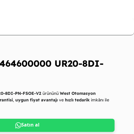
2464600000 UR20-8DI-
20-8DI-PN-FSOE-V2
ürününü
West Otomasyon
rantisi
,
uygun fiyat avantajı
ve
hızlı tedarik
imkânı ile
Satın al