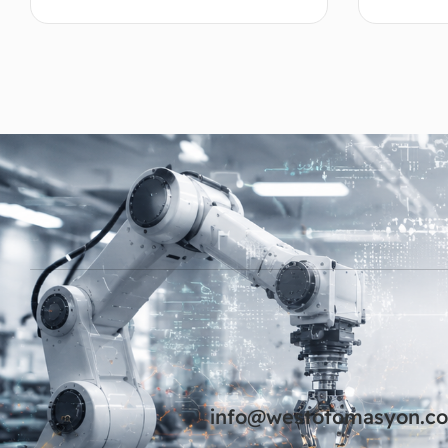
Devamını oku
info@westotomasyon.c