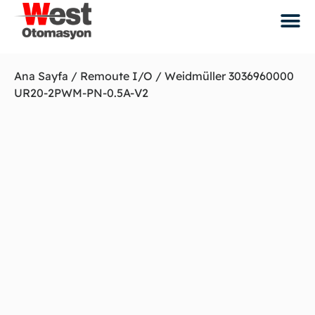
Ana Sayfa
/
Remoute I/O
/ Weidmüller 3036960000
UR20-2PWM-PN-0.5A-V2