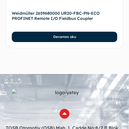
Weidmüller 2659680000 UR20-FBC-PN-ECO
PROFINET Remote I/O Fieldbus Coupler
Devamını oku
TOSB Otomotiv (OSB) Mah. 1. Cadde No:8/2 B Blok