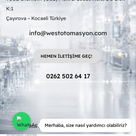
K:1
Çayırova – Kocaeli Türkiye
info@westotomasyon.com
HEMEN İLETİŞİME GEÇ!
0262 502 64 17
Merhaba, size nasıl yardımcı olabiliriz?
© 2026 |
West Otomasyon – Tüm Hakları Saklıdır.
Whatsapp Destek